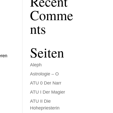
Recent
Comme
nts
Seiten
eren
Aleph
Astrologie – O
ATU 0 Der Narr
ATU I Der Magier
ATU II Die
Hohepriesterin