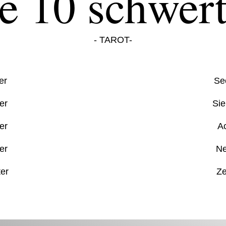
ie 10 schwert
- TAROT-
er
Se
ter
Sie
er
A
er
Ne
er
Ze