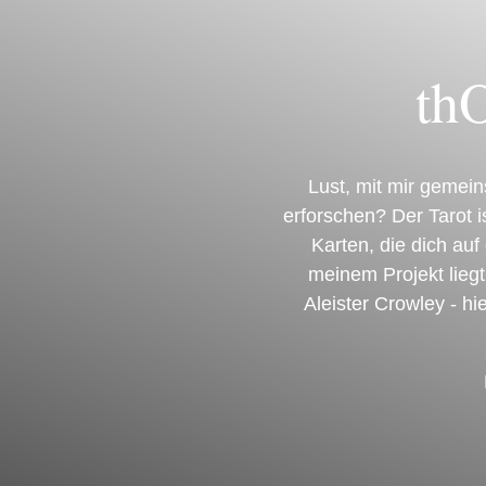
thO
Lust, mit mir gemei
erforschen? Der Tarot i
Karten, die dich auf
meinem Projekt lieg
Aleister Crowley -
hi