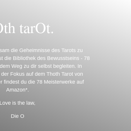
th tarOt.
nsam die Geheimnisse des Tarots zu
st die Bibliothek des Bewusstseins - 78
 dem Weg zu dir selbst begleiten. In
t der Fokus auf dem Thoth Tarot von
er findest du die 78 Meisterwerke auf
Amazon*.
Love is the law,
Die O