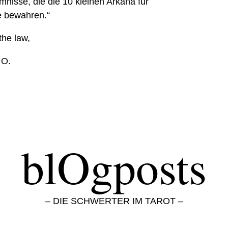
mnisse, die die 10 kleinen Arkana für
e bewahren.“
the law,
 O.
blOgposts
– DIE SCHWERTER IM TAROT –