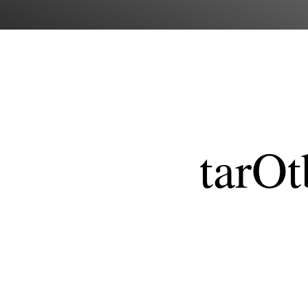
tarOt