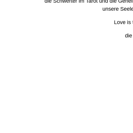
die Schwerter im Tarot und die Gehei
unsere Seel
Love is 
die