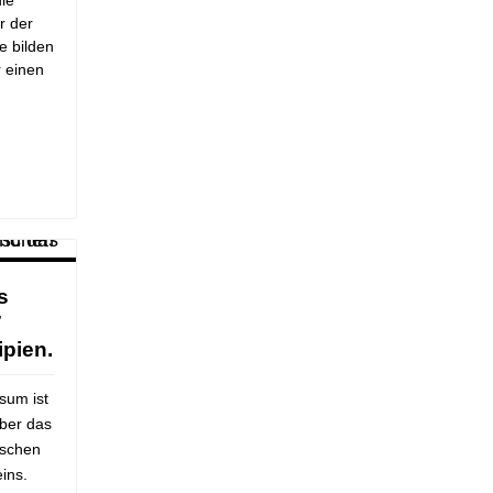
r der
e bilden
 einen
s
7
ipien.
rsum ist
über das
ischen
ins.