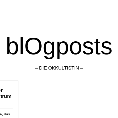
blOgposts
– DIE OKKULTISTIN –
er
ntrum
e, das