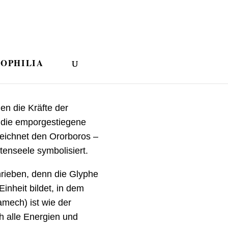
IOPHILIA
en die Kräfte der
d die emporgestiegene
eichnet den Ororboros –
tenseele symbolisiert.
hrieben, denn die Glyphe
inheit bildet, in dem
mech) ist wie der
ch alle Energien und