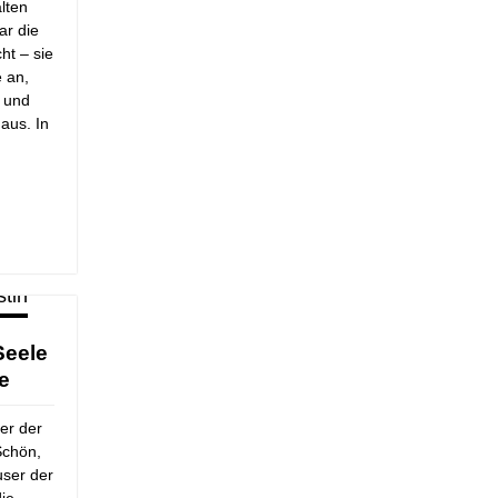
lten
ar die
t – sie
e an,
e und
 aus. In
Seele
ie
er der
Schön,
user der
die